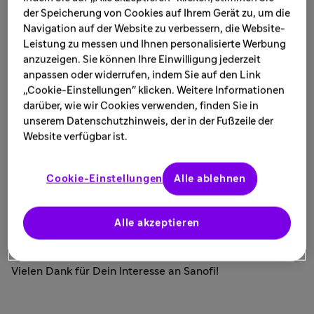
allgemeine Therapieanfragen oder für die Meldung
der Speicherung von Cookies auf Ihrem Gerät zu, um die
unerwünschter Begleiterscheinungen der Therapie
Navigation auf der Website zu verbessern, die Website-
bestimmt. Bei Fragen zu Deinem persönlichen
Leistung zu messen und Ihnen personalisierte Werbung
Gesundheitszustand, therapeutischen Empfehlungen
anzuzeigen. Sie können Ihre Einwilligung jederzeit
oder zu verschreibungspflichtigen Produkten von Sanofi
anpassen oder widerrufen, indem Sie auf den Link
wende Dich bitte an Deine/n Arzt/Ärztin oder
„Cookie-Einstellungen" klicken. Weitere Informationen
Apotheker*in.
darüber, wie wir Cookies verwenden, finden Sie in
unserem Datenschutzhinweis, der in der Fußzeile der
Ärzt*innen bitten wir, die gesetzlich vorgesehenen
Website verfügbar ist.
Verfahren für die Meldung medizinischer Ereignisse
einzuhalten. Dieses Kontaktformular ist dafür nicht
Cookie-Einstellungen
Alle ablehnen
geeignet. Deine Meldung wird selbstverständlich
trotzdem weitergeleitet.
Alle akzeptieren
Wir bemühen uns alle Anfragen zeitnah und individuell
zu beantworten.
Vielen Dank für Dein Interesse an Sanofi!