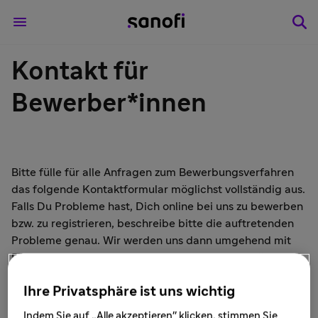
Kontakt für
Bewerber*innen
Bitte fülle für alle Anfragen zum Bewerbungsverfahren
das folgende Kontaktformular möglichst vollständig aus.
Falls Du Probleme hast, Dich online bei uns zu bewerben
bzw. zu registrieren, beschreibe bitte die auftretenden
Probleme genau. Wir werden uns dann umgehend mit
Dir in Verbindung setzen. Gern kannst Du uns Wünsche
und Anregungen jederzeit mitteilen.
Ihre Privatsphäre ist uns wichtig
Bitte beachte: Folgendes Kontaktformular ist nicht für
Indem Sie auf „Alle akzeptieren" klicken, stimmen Sie