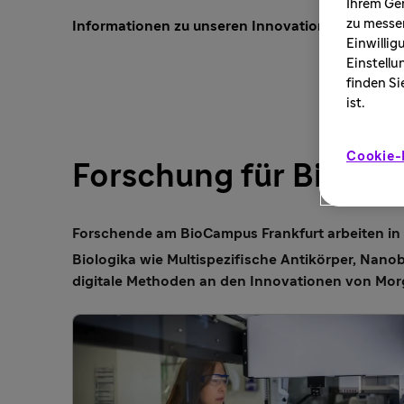
Ihrem Ger
zu messen
Informationen zu unseren Innovationen
Einwillig
Einstellu
finden Si
ist.
Cookie-
Forschung für Biologi
Forschende am BioCampus Frankfurt arbeiten in 
Biologika wie Multispezifische Antikörper, Nano
digitale Methoden an den Innovationen von Mor