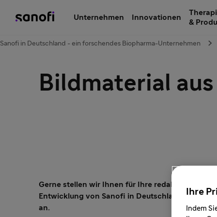
Therapi
Unternehmen
Innovationen
& Prod
Sanofi in Deutschland - ein forschendes Biopharma-Unternehmen
Bildmaterial au
Gerne stellen wir Ihnen für Ihre redaktionelle 
Ihre Pr
Entwicklung von Sanofi in Deutschland zur Verfüg
an.
Indem Sie