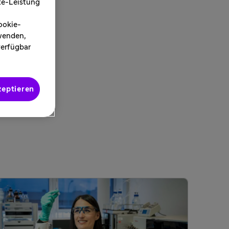
ite-Leistung
ookie-
rwenden,
verfügbar
zeptieren