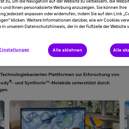
ät zu, um die Navigation auf der Website zu verbessern, die Webs
 und Ihnen personalisierte Werbung anzuzeigen. Sie können Ihre
ung jederzeit anpassen oder widerrufen, indem Sie auf den Link „C
ngen" klicken. Weitere Informationen darüber, wie wir Cookies ve
e in unserem Datenschutzhinweis, der in der Fußzeile der Website 
Einstellungen
Alle ablehnen
Alle ak
ka
Technologiebasierten Plattformen zur Erforschung von
®
body
- und Synthorin™-Moleküle unterstützt durch
gen.