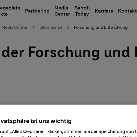
egebiete
Media
Sanofi
Partnering
Karriere
Kontakt
ukte
Center
Today
Media Center
Bildmaterial
Forschung und Entwicklung
s der Forschung und
Berichterstattung Fotos aus dem Bereich Forschung und
ivatsphäre ist uns wichtig
ung. Bitte geben Sie jeweils „Sanofi“ als Bildnachweis
 auf „Alle akzeptieren" klicken, stimmen Sie der Speicherung von 