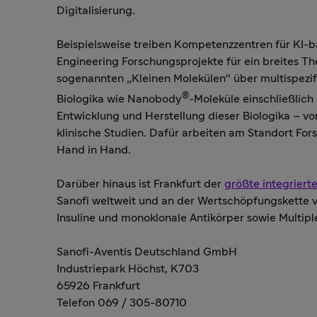
Digitalisierung.
Beispielsweise treiben Kompetenzzentren für KI-ba
Engineering Forschungsprojekte für ein breites Th
sogenannten „Kleinen Molekülen“ über multispezifi
®
Biologika wie Nanobody
-Moleküle einschließlich
Entwicklung und Herstellung dieser Biologika – von
klinische Studien. Dafür arbeiten am Standort Fo
Hand in Hand.
Darüber hinaus ist Frankfurt der
größte integriert
Sanofi weltweit und an der Wertschöpfungskette v
Insuline und monoklonale Antikörper sowie Multip
Sanofi-Aventis Deutschland GmbH
Industriepark Höchst, K703
65926 Frankfurt
Telefon 069 / 305-80710