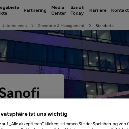
egebiete
Media
Sanofi
Partnering
Karriere
Kontakt
ukte
Center
Today
Unternehmen
Standorte & Management
Standorte
Sanofi
d
ivatsphäre ist uns wichtig
 auf „Alle akzeptieren" klicken, stimmen Sie der Speicherung von 