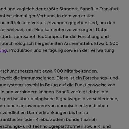
land und zugleich der größte Standort. Sanofi in Frankfurt
ontext einmaliger Verbund, in dem von ersten
neimitteln alle Voraus­setzungen gegeben sind, um den
der weltweit mit Medikamenten zu versorgen. Dabei
tandorts zum Sanofi BioCampus für die Forschung und
iotechnologisch hergestellten Arzneimitteln. Etwa 6.500
ung
, Produktion und Fertigung sowie in der Verwaltung
 Forschungsnetzes mit etwa 900 Mitarbeitenden.
ltweit die Immunoscience. Diese ist ein Forschungs- und
mmunsystems sowohl in Bezug auf die Funktionsweise von
eln und verhindern können. Sanofi verfolgt dabei die
xpertise über biologische Signalwege in verschiedenen,
Bereichen anzuwenden: von chronisch entzündlichen
tzündlichen Darmerkrankungen bis hin zu
rankheiten oder Krebs. Zudem bündelt Sanofi
 Forschungs- und Technologieplattformen sowie KI und