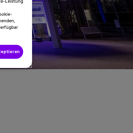
ite-Leistung
ookie-
rwenden,
verfügbar
zeptieren