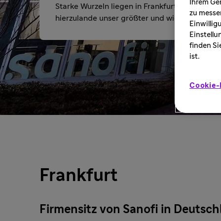
Ihrem Ger
Starke Wurzeln liegen in Frankfurt-Höchst. No
zu messen
hierzulande unser größter und wichtigster Sta
Einwillig
Einstellu
finden Si
ist.
Cookie-
Frankfurt
Firmensitz von Sanofi in Deutsch