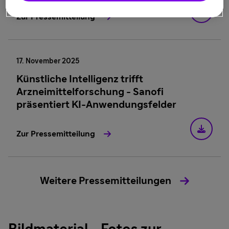
Zur Pressemitteilung
17. November 2025
Künstliche Intelligenz trifft
Arzneimittelforschung - Sanofi
präsentiert KI-Anwendungsfelder
Zur Pressemitteilung
Weitere Pressemitteilungen