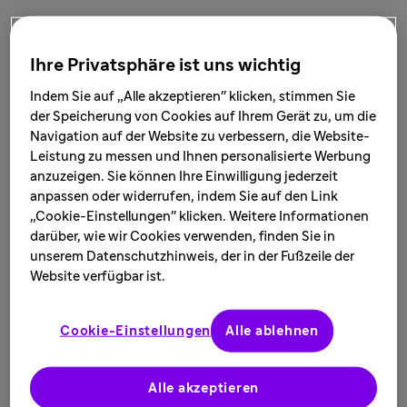
Pressemitteilungen
Ihre Privatsphäre ist uns wichtig
Indem Sie auf „Alle akzeptieren" klicken, stimmen Sie
der Speicherung von Cookies auf Ihrem Gerät zu, um die
17. Juni 2026
Navigation auf der Website zu verbessern, die Website-
Sanofi etabliert Translationales Exzellenz
Leistung zu messen und Ihnen personalisierte Werbung
Center mit der Charité
anzuzeigen. Sie können Ihre Einwilligung jederzeit
anpassen oder widerrufen, indem Sie auf den Link
„Cookie-Einstellungen" klicken. Weitere Informationen
Zur Pressemitteilung
darüber, wie wir Cookies verwenden, finden Sie in
unserem Datenschutzhinweis, der in der Fußzeile der
Website verfügbar ist.
31. März 2026
Cookie-Einstellungen
Alle ablehnen
Statement zu den aktuell vorgelegten
Empfehlungen der FinanzKommission
Gesundheit (FKG)
Alle akzeptieren