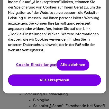
Dr. Peter Naumann
Indem Sie auf „Alle akzeptieren" klicken, stimmen Sie
Anne Reuschenbach
der Speicherung von Cookies auf Ihrem Gerät zu, um die
Dr. Marion Zerlin
Navigation auf der Website zu verbessern, die Website-
Leistung zu messen und Ihnen personalisierte Werbung
Verantwortung
anzuzeigen. Sie können Ihre Einwilligung jederzeit
Unsere Bestimmung und Identität
anpassen oder widerrufen, indem Sie auf den Link
Nachhaltigkeit
„Cookie-Einstellungen" klicken. Weitere Informationen
Menschenrechte & Umweltschutz
darüber, wie wir Cookies verwenden, finden Sie in
Herstellung von Medizinprodukten
unserem Datenschutzhinweis, der in der Fußzeile der
nachhaltiger gestalten
Website verfügbar ist.
Transparenz
Initiativen
Cookie-Einstellungen
Alle ablehnen
Kampf gegen
Arzneimittelfälschung
Historie
Alle akzeptieren
Hoechst GmbH
Innovationen
Forschung & Entwicklung
Biologika
Scientist@Sanofi: Forschende bei Sanofi