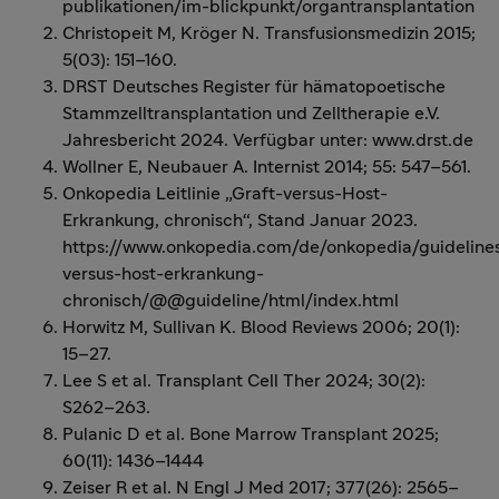
publikationen/im-blickpunkt/organtransplantation
Christopeit M, Kröger N. Transfusionsmedizin 2015;
5(03): 151–160.
DRST Deutsches Register für hämatopoetische
Stammzelltransplantation und Zelltherapie e.V.
Jahresbericht 2024. Verfügbar unter: www.drst.de
Wollner E, Neubauer A. Internist 2014; 55: 547–561.
Onkopedia Leitlinie „Graft-versus-Host-
Erkrankung, chronisch“, Stand Januar 2023.
https://www.onkopedia.com/de/onkopedia/guidelines
versus-host-erkrankung-
chronisch/@@guideline/html/index.html
Horwitz M, Sullivan K. Blood Reviews 2006; 20(1):
15–27.
Lee S et al. Transplant Cell Ther 2024; 30(2):
S262–263.
Pulanic D et al. Bone Marrow Transplant 2025;
60(11): 1436–1444
Zeiser R et al. N Engl J Med 2017; 377(26): 2565–