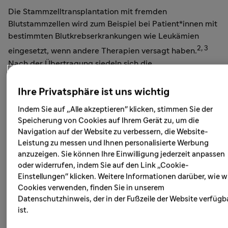
Die Stammzelltransplantation mit fremden
Blutstammzellen wird zum Beispiel bei Patient*innen mit
bestimmten Blutkrebserkrankungen wie Leukämien
2, 3
eingesetzt, wenn andere Therapien versagt haben.
Nach der Übertragung siedeln sich die
Spenderstammzellen im Knochenmark der Patient*innen
an und bilden ein neues Immunsystem, das sich gegen
Ihre Privatsphäre ist uns wichtig
2, 4
verbliebene bösartige Zellen richtet.
Jährlich erhalten
Indem Sie auf „Alle akzeptieren" klicken, stimmen Sie der
in Deutschland über 3.000 Patient*innen eine solche
Speicherung von Cookies auf Ihrem Gerät zu, um die
Stammzelltransplantation mit fremden
Navigation auf der Website zu verbessern, die Website-
3
Blutstammzellen.
Leistung zu messen und Ihnen personalisierte Werbung
anzuzeigen. Sie können Ihre Einwilligung jederzeit anpassen
oder widerrufen, indem Sie auf den Link „Cookie-
Einstellungen" klicken. Weitere Informationen darüber, wie w
Chronische Graft-versus-Host-
Cookies verwenden, finden Sie in unserem
Datenschutzhinweis, der in der Fußzeile der Website verfügb
Erkrankung als
ist.
Herausforderung nach