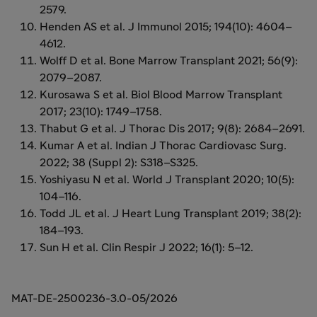
2579.
Henden AS et al. J Immunol 2015; 194(10): 4604–
4612.
Wolff D et al. Bone Marrow Transplant 2021; 56(9):
2079–2087.
Kurosawa S et al. Biol Blood Marrow Transplant
2017; 23(10): 1749–1758.
Thabut G et al. J Thorac Dis 2017; 9(8): 2684–2691.
Kumar A et al. Indian J Thorac Cardiovasc Surg.
2022; 38 (Suppl 2): S318–S325.
Yoshiyasu N et al. World J Transplant 2020; 10(5):
104–116.
Todd JL et al. J Heart Lung Transplant 2019; 38(2):
184–193.
Sun H et al. Clin Respir J 2022; 16(1): 5–12.
MAT-DE-2500236-3.0-05/2026