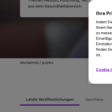
Themen Medizin, Forschung, Technologie und
aus dem Gesundheitsbereich.
Ihre Pr
Indem Sie
Ihrem Ger
zu messen
Einwillig
Einstellu
finden Si
ist.
istockphoto / ipopba
Cookie-
Letzte Veröffentlichungen
Sanofians