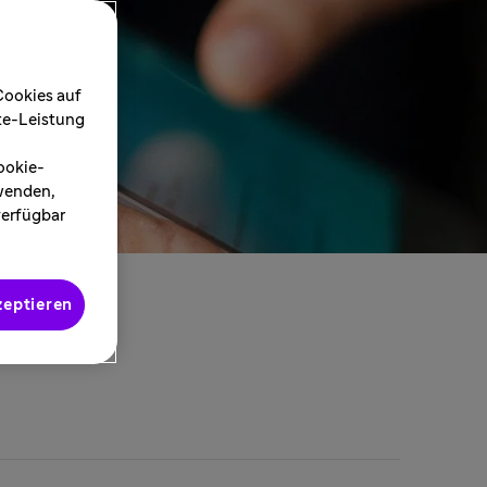
Cookies auf
ite-Leistung
ookie-
rwenden,
verfügbar
zeptieren