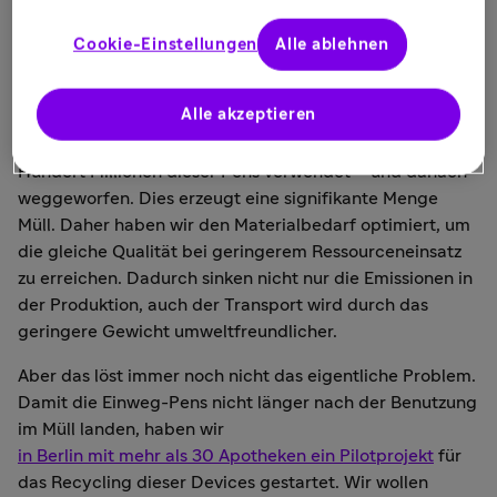
kleine Stellschrauben an.
Cookie-Einstellungen
Alle ablehnen
Ein Beispiel dafür sind die Einmal-Pens bei den Devices.
Diese Autoinjektoren sind für Patient*innen sicher und
Alle akzeptieren
einfach zu bedienen, Insulin-Patient*innen nutzen sie
regelmäßig. Weltweit werden daher pro Jahr mehrere
Hundert Millionen dieser Pens verwendet – und danach
weggeworfen. Dies erzeugt eine signifikante Menge
Müll. Daher haben wir den Materialbedarf optimiert, um
die gleiche Qualität bei geringerem Ressourceneinsatz
zu erreichen. Dadurch sinken nicht nur die Emissionen in
der Produktion, auch der Transport wird durch das
geringere Gewicht umweltfreundlicher.
Aber das löst immer noch nicht das eigentliche Problem.
Damit die Einweg-Pens nicht länger nach der Benutzung
im Müll landen, haben wir
in Berlin mit mehr als 30 Apotheken ein Pilotprojekt
für
das Recycling dieser Devices gestartet. Wir wollen