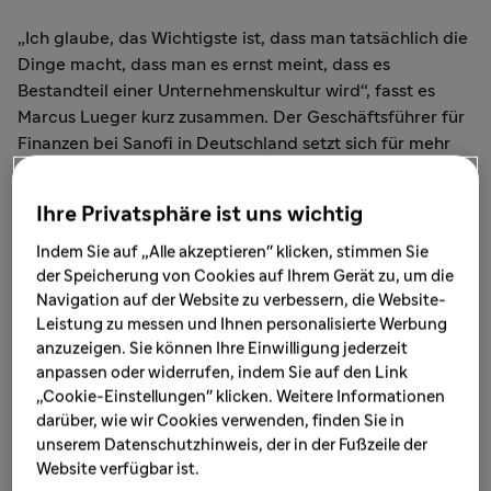
„Ich glaube, das Wichtigste ist, dass man tatsächlich die
Dinge macht, dass man es ernst meint, dass es
Bestandteil einer Unternehmenskultur wird“, fasst es
Marcus Lueger kurz zusammen. Der Geschäftsführer für
Finanzen bei Sanofi in Deutschland setzt sich für mehr
Nachhaltigkeit ein, ein Ziel, das man laut ihm nur
erreicht, wenn man es auch ernst meint. Doch wie kann
Ihre Privatsphäre ist uns wichtig
Nachhaltigkeit in einem Unternehmen überhaupt
aussehen?
Indem Sie auf „Alle akzeptieren" klicken, stimmen Sie
der Speicherung von Cookies auf Ihrem Gerät zu, um die
Navigation auf der Website zu verbessern, die Website-
Mit Innovation zu mehr
Leistung zu messen und Ihnen personalisierte Werbung
Nachhaltigkeit
anzuzeigen. Sie können Ihre Einwilligung jederzeit
anpassen oder widerrufen, indem Sie auf den Link
„Cookie-Einstellungen" klicken. Weitere Informationen
Bei dem Begriff Nachhaltigkeit liegt die Assoziation mit
darüber, wie wir Cookies verwenden, finden Sie in
Umweltschutz nahe. Das ist auch für Sanofi ein wichtiger
unserem Datenschutzhinweis, der in der Fußzeile der
Aspekt, wenn auch nicht der einzige. Bis 2030 wollen wir
Website verfügbar ist.
CO
-neutral sein. Für das Ziel schauen wir uns große und
2