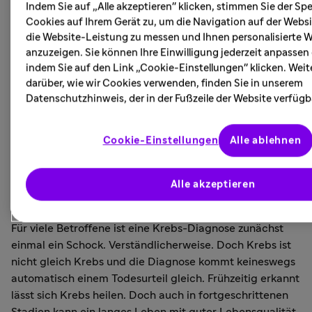
Wie der Körper immer wieder neue Zellen bildet, die
Indem Sie auf „Alle akzeptieren" klicken, stimmen Sie der S
dann wichtige und notwendige Funktionen im
Cookies auf Ihrem Gerät zu, um die Navigation auf der Websi
die Website-Leistung zu messen und Ihnen personalisierte 
Organismus übernehmen, müssen auch Unternehmen
anzuzeigen. Sie können Ihre Einwilligung jederzeit anpassen
immer wieder dafür sorgen, dass junge und gut
indem Sie auf den Link „Cookie-Einstellungen" klicken. Wei
ausgebildete Mitarbeitende nachrücken. Die Ausbildung
darüber, wie wir Cookies verwenden, finden Sie in unserem
von neuen Fachkräften spielt daher eine besondere
Datenschutzhinweis, der in der Fußzeile der Website verfügba
Rolle. Welche Jobs und Entwicklungsmöglichkeiten auf
junge Menschen in einem Gesundheitsunternehmen
warten, verrät diese Folge des Podcasts "Gesundheit &
Cookie-Einstellungen
Alle ablehnen
Innovation".
Alle akzeptieren
Hoffnung bei Krebserkrankungen
Für viele Betroffene ist eine Krebs-Diagnose zunächst
einmal ein Schock. Verständlicherweise. Doch Krebs ist
nicht gleich Krebs und die Diagnose kommt keineswegs
automatisch einem Todesurteil gleich. Frühzeitig erkannt
lässt sich Krebs heilen. Doch auch in fortgeschrittenen
Stadien kann ein langes Leben mit guter Lebensqualität