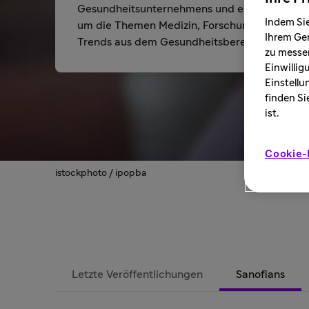
Gesundheitsunternehmens und entdecken Sie
Indem Sie
um die Themen Medizin, Forschung, Technolo
Ihrem Ger
Trends aus dem Gesundheitsbereich.
zu messen
Einwillig
Einstellu
finden Si
ist.
Cookie-
istockphoto / ipopba
Letzte Veröffentlichungen
Sanofians