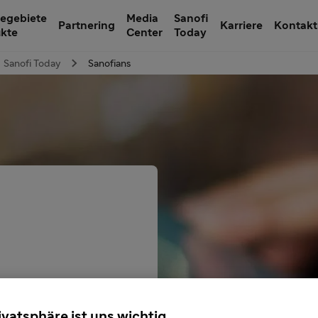
egebiete
Media
Sanofi
Partnering
Karriere
Kontakt
ukte
Center
Today
Sanofi Today
Sanofians
eres
ivatsphäre ist uns wichtig