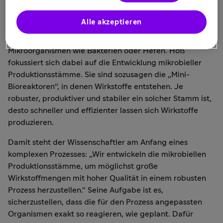
Philipp Höß ist Wissenschaftler in der globalen
Entwicklungsorganisation „Microbial Platform“ von
Alle akzeptieren
Sanofi. Hier werden unter anderem die Grundlagen für
die Wirkstoffentwicklung geschaffen, zum Beispiel
Mikroorganismen wie Bakterien oder Hefen. Höß
fokussiert sich dabei auf die Entwicklung mikrobieller
Produktionsstämme. Sie sind sozusagen die „Mini-
Bioreaktoren“, in denen Wirkstoffe entstehen. Je
robuster, produktiver und stabiler ein solcher Stamm ist,
desto schneller und effizienter lassen sich Wirkstoffe
produzieren.
Damit steht der Wissenschaftler am Anfang eines
komplexen Prozesses: „Wir entwickeln die mikrobiellen
Produktionsstämme, um möglichst große
Wirkstoffmengen mit hoher Qualität in einem robusten
Prozess herzustellen.“ Seine Aufgabe ist es,
sicherzustellen, dass die für den Prozess angepassten
Organismen exakt so reagieren, wie geplant. Dafür