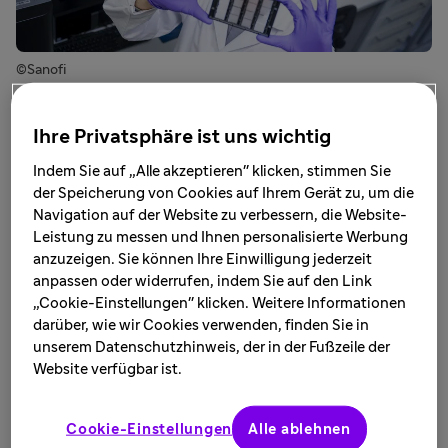
©Sanofi
Viele moderne Medikamente wie Biologika
Ihre Privatsphäre ist uns wichtig
entstehen mithilfe winziger Mikroorganismen.
Indem Sie auf „Alle akzeptieren" klicken, stimmen Sie
Philipp Höß sorgt bei Sanofi dafür, dass diese
der Speicherung von Cookies auf Ihrem Gerät zu, um die
mikrobiellen Zellstämme so leistungsfähig und
Navigation auf der Website zu verbessern, die Website-
zuverlässig wie möglich sind. Der promovierte
Leistung zu messen und Ihnen personalisierte Werbung
Molekularbiologe arbeitet an der mikrobiellen
anzuzeigen. Sie können Ihre Einwilligung jederzeit
anpassen oder widerrufen, indem Sie auf den Link
Produktionsplattform – und nutzt dort
„Cookie-Einstellungen" klicken. Weitere Informationen
modernste Gentechnologien, digitale
darüber, wie wir Cookies verwenden, finden Sie in
Analyseverfahren und automatisierte Abläufe,
unserem Datenschutzhinweis, der in der Fußzeile der
um die Entwicklung innovativer Medikamente zu
Website verfügbar ist.
ermöglichen.
Cookie-Einstellungen
Alle ablehnen