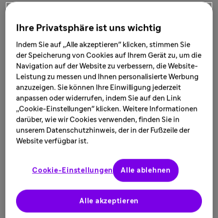
Durch die Erweiterung des genetischen Alphabets
Ihre Privatsphäre ist uns wichtig
können unsere Forschenden neue Medikamente
Indem Sie auf „Alle akzeptieren" klicken, stimmen Sie
entwickeln und bestehende Therapeutika optimieren.
der Speicherung von Cookies auf Ihrem Gerät zu, um die
Navigation auf der Website zu verbessern, die Website-
Die DNA besteht aus zwei Paaren chemischer Basen:
Leistung zu messen und Ihnen personalisierte Werbung
Adenin (A) und Thymin (T) sowie Guanin (G) und Cytosin
anzuzeigen. Sie können Ihre Einwilligung jederzeit
(C). Diese Buchstaben bilden das „genetische Alphabet“,
anpassen oder widerrufen, indem Sie auf den Link
das alle Informationen zur Entstehung von Leben enthält.
„Cookie-Einstellungen" klicken. Weitere Informationen
Es beinhaltet Anweisungen für die Verwendung von 20
darüber, wie wir Cookies verwenden, finden Sie in
Aminosäuren, aus denen alle Proteine in unserem Körper
unserem Datenschutzhinweis, der in der Fußzeile der
zusammengesetzt sind – diese bewirken zahlreiche
Website verfügbar ist.
Prozesse: vom Zusammenhalten der Zellwände bis hin
zur Katalyse biologischer Reaktionen.
Cookie-Einstellungen
Alle ablehnen
Die 20 Aminosäuren liefern auch das Rohmaterial für die
Herstellung von Proteintherapeutika, wie beispielsweise
Alle akzeptieren
für Interleukin-2 (IL-2) zur Behandlung von
Krebserkrankungen oder für Arzneimittel zur