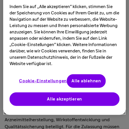
Indem Sie auf „Alle akzeptieren" klicken, stimmen Sie
Sanofi, ein lebenslanger Begleiter in
der Speicherung von Cookies auf Ihrem Gerät zu, um die
Gesundheitsfragen, entwickelt Wirkstoffe zur
Navigation auf der Website zu verbessern, die Website-
Behandlung unterschiedlicher Erkrankungen. Mit
Leistung zu messen und Ihnen personalisierte Werbung
anzuzeigen. Sie können Ihre Einwilligung jederzeit
Leidenschaft arbeiten wir jeden Tag daran, die
anpassen oder widerrufen, indem Sie auf den Link
gesundheitlichen Herausforderungen der
„Cookie-Einstellungen" klicken. Weitere Informationen
Menschen weltweit zu verstehen und Lösungen
darüber, wie wir Cookies verwenden, finden Sie in
zu finden.
unserem Datenschutzhinweis, der in der Fußzeile der
Website verfügbar ist.
Die
Forschung und Entwicklung neuer Medikamente
ist
ein aufwändiger und langjähriger Prozess. Ist ein
Cookie-Einstellungen
Alle ablehnen
Arzneimittel gefunden, bedarf es weiterer zahlreicher
Schritte zur Zulassung, bis es für Patienten wirklich
Alle akzeptieren
verfügbar ist.
Dabei sind alle Funktionsbereiche der Wirkstoff- und
Arzneimittelherstellung, Wirkstoffentwicklung und
Qualitätssicherung beteiligt. Für die Zulassung müssen