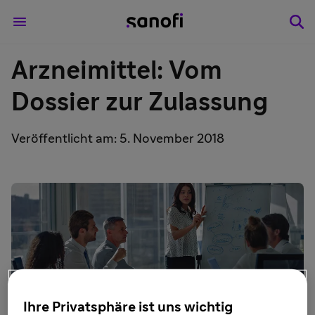
Arzneimittel: Vom
Dossier zur Zulassung
Veröffentlicht am: 5. November 2018
istockphoto / courtneyk
Ihre Privatsphäre ist uns wichtig