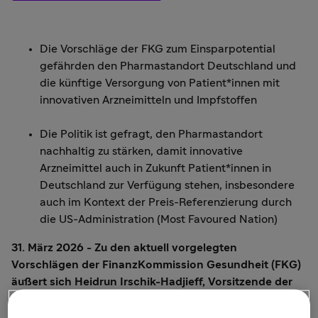
Die Vorschläge der FKG zum Einsparpotential
gefährden den Pharmastandort Deutschland und
die künftige Versorgung von Patient*innen mit
innovativen Arzneimitteln und Impfstoffen
Die Politik ist gefragt, den Pharmastandort
nachhaltig zu stärken, damit innovative
Arzneimittel auch in Zukunft Patient*innen in
Deutschland zur Verfügung stehen, insbesondere
auch im Kontext der Preis-Referenzierung durch
die US-Administration (Most Favoured Nation)
31. März 2026 - Zu den aktuell vorgelegten
Vorschlägen der FinanzKommission Gesundheit (FKG)
äußert sich Heidrun Irschik-Hadjieff, Vorsitzende der
Geschäftsführung von Sanofi Deutschland: