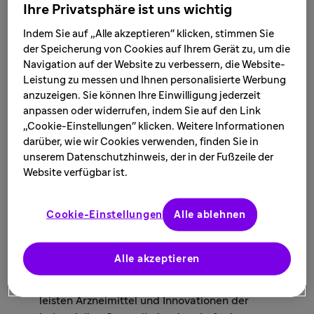
Ihre Privatsphäre ist uns wichtig
Die Bundesregierung hat im Koalitionsvertrag das
richtige Ziel formuliert: Deutschland soll zum weltweit
Indem Sie auf „Alle akzeptieren" klicken, stimmen Sie
innovativsten Chemie-, Pharma- und
der Speicherung von Cookies auf Ihrem Gerät zu, um die
Biotechnologiestandort werden. Die Vorschläge der
Navigation auf der Website zu verbessern, die Website-
Finanz-Kommission Gesundheit konterkarieren dieses
Leistung zu messen und Ihnen personalisierte Werbung
Ziel. Sie nehmen eine systematische Schwächung des
anzuzeigen. Sie können Ihre Einwilligung jederzeit
Pharmastandorts Deutschland in Kauf – mit
anpassen oder widerrufen, indem Sie auf den Link
gravierenden Folgen für Wirtschaftskraft und
„Cookie-Einstellungen" klicken. Weitere Informationen
darüber, wie wir Cookies verwenden, finden Sie in
Patientenversorgung.
unserem Datenschutzhinweis, der in der Fußzeile der
Wir fordern daher:
Website verfügbar ist.
Keine Erhöhung des Herstellerabschlags
Cookie-Einstellungen
Alle ablehnen
In den letzten zehn Jahren konnte der Anteil der
Arzneimittel an den GKV-Ausgaben trotz eines
Alle akzeptieren
erheblichen Mengenwachstums konstant zwischen
16 und 18 Prozent gehalten werden. Darüber hinaus
leisten Arzneimittel und Innovationen der