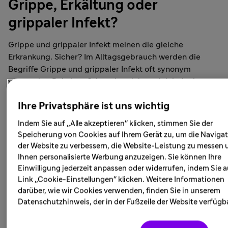
Grippe, Erkältung oder
grippaler Infekt?
Grippe und grippaler Infekt meinen die gleiche
Erkrankung. Sicher? Im Alltagsgebrauch werden die
Begriffe Grippe und grippaler Infekt oft synonym
verwendet. Bei einer Grippe handelt es sich jedoch um
eine ernste Erkrankung, die nicht mit einem meist
Ihre Privatsphäre ist uns wichtig
harmlosen grippalen Infekt, auch Erkältung genannt,
verwechselt werden sollte. Ein grippaler Infekt bzw. eine
Indem Sie auf „Alle akzeptieren" klicken, stimmen Sie der
Erkältung verläuft oft harmlos und klingt nach einigen
Speicherung von Cookies auf Ihrem Gerät zu, um die Navigat
Tagen wieder ab. Die „echte“ Grippe hingegen kann
der Website zu verbessern, die Website-Leistung zu messen 
schwerwiegende Symptome hervorrufen, wie hohes
Ihnen personalisierte Werbung anzuzeigen. Sie können Ihre
Fieber, Kopf- und Gliederschmerzen, Reizhusten und
Einwilligung jederzeit anpassen oder widerrufen, indem Sie 
starke Erschöpfung – bis hin zu lebensbedrohlichen
Link „Cookie-Einstellungen" klicken. Weitere Informationen
darüber, wie wir Cookies verwenden, finden Sie in unserem
2,3
Folgen.
Datenschutzhinweis, der in der Fußzeile der Website verfügba
Selbst bei gesunden Erwachsenen kann die Grippe in
den ersten Tagen der Erkrankung das Risiko eines