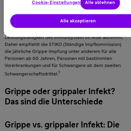
Cookie-Einstellungen
Alle ablehnen
Herzinfarkts um das bis zu 10-Fache erhöhen, das Risiko
für einen Schlaganfall kann mehr als 8-fach erhöht
5,6
Alle akzeptieren
sein.
Eine Grippeinfektion kann gerade bei älteren
Menschen zu schweren Komplikationen führen, da die
4
Leistungsfähigkeit des Immunsystem im Alter abnimmt.
Daher empfiehlt die STIKO (Ständige Impfkommission)
die jährliche Grippe-Impfung unter anderem für alle
Personen ab 60 Jahren, Personen mit bestimmten
Vorerkrankungen und für Schwangere ab dem zweiten
1
Schwangerschaftsdrittel.
Grippe oder grippaler Infekt?
Das sind die Unterschiede
Grippe vs. grippaler Infekt: Die