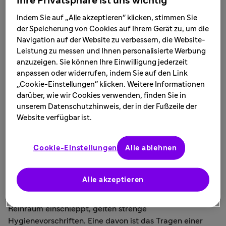
Ihre Privatsphäre ist uns wichtig
Infusionslösung verabreicht werden, unter sterilen
Indem Sie auf „Alle akzeptieren" klicken, stimmen Sie
Bedingungen hergestellt und abgefüllt. So ist
der Speicherung von Cookies auf Ihrem Gerät zu, um die
sichergestellt, dass diese Arzneimittel durch keinerlei
Navigation auf der Website zu verbessern, die Website-
Keime oder Partikel verunreinigt werden.
Leistung zu messen und Ihnen personalisierte Werbung
anzuzeigen. Sie können Ihre Einwilligung jederzeit
Damit eine keimarme Fertigung von Wirkstoffen, die
anpassen oder widerrufen, indem Sie auf den Link
nicht als Tablette verabreicht werden können, möglich
„Cookie-Einstellungen" klicken. Weitere Informationen
ist, muss im Reinraum die Konzentration luftgetragener
darüber, wie wir Cookies verwenden, finden Sie in
Teilchen äußerst gering gehalten werden. Anzahl und
unserem Datenschutzhinweis, der in der Fußzeile der
Größe der Partikel werden fortlaufend überwacht,
Website verfügbar ist.
ebenso die Temperatur und Luftfeuchtigkeit. Im Raum
herrscht Überdruck. So können keine Partikel von außen
Cookie-Einstellungen
Alle ablehnen
hineingelangen. Eine Luftzirkulation sorgt zusätzlich für
eine gerichtete Luftströmung, damit ein Partikeleintrag
für das Produkt ausgeschlossen werden kann.
Alle akzeptieren
Damit niemand Keime oder Verschmutzungen in den
Reinraum einschleppt, gelten strenge
Hygienevorschriften. Eine davon ist das Tragen einer