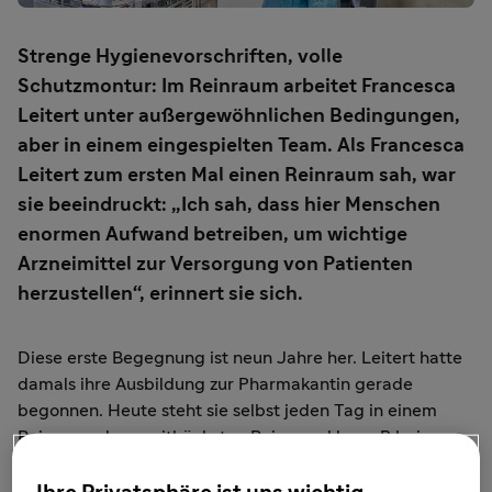
Strenge Hygienevorschriften, volle
Schutzmontur: Im Reinraum arbeitet Francesca
Leitert unter außergewöhnlichen Bedingungen,
aber in einem eingespielten Team. Als Francesca
Leitert zum ersten Mal einen Reinraum sah, war
sie beeindruckt: „Ich sah, dass hier Menschen
enormen Aufwand betreiben, um wichtige
Arzneimittel zur Versorgung von Patienten
herzustellen“, erinnert sie sich.
Diese erste Begegnung ist neun Jahre her. Leitert hatte
damals ihre Ausbildung zur Pharmakantin gerade
begonnen. Heute steht sie selbst jeden Tag in einem
Reinraum der zweithöchsten Reinraumklasse B bei
Sanofi in Frankfurt im Industriepark Höchst. Dort werden
Medikamente, die später als Injektions- oder