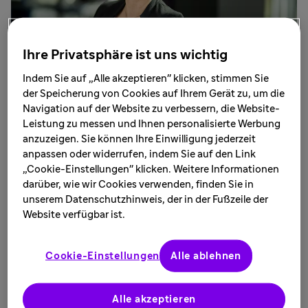
Ihre Privatsphäre ist uns wichtig
Der Einsatz innovativer digitaler Technologien im
Indem Sie auf „Alle akzeptieren" klicken, stimmen Sie
Gesundheitswesen ist in den vergangenen
der Speicherung von Cookies auf Ihrem Gerät zu, um die
Jahren enorm gestiegen: Britta Göbel entwickelt
Navigation auf der Website zu verbessern, die Website-
Computersimulationen, die Wirksamkeit und
Leistung zu messen und Ihnen personalisierte Werbung
anzuzeigen. Sie können Ihre Einwilligung jederzeit
Sicherheit von Wirkstoffkandidaten abschätzen,
anpassen oder widerrufen, indem Sie auf den Link
bevor diese in klinischen Studien mit
„Cookie-Einstellungen" klicken. Weitere Informationen
Versuchspersonen geprüft werden. Vereinfacht
darüber, wie wir Cookies verwenden, finden Sie in
heißt das: Sie behandelt virtuelle Patient*innen.
unserem Datenschutzhinweis, der in der Fußzeile der
Die promovierte Wissenschaftlerin arbeitet in
Website verfügbar ist.
der Forschung und Entwicklung im Bereich
“Digitales Gesundheitswesen – Modellierung
Cookie-Einstellungen
Alle ablehnen
und Computersimulationen“. Dort leitet sie in der
Abteilung Translational Disease Modeling den
Alle akzeptieren
Indikationsbereich Immunologie & Entzündung