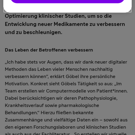
bei Sanofi in Frankfurt. Ihr Forschungsziel ist die
Optimierung klinischer Studien, um so die
Entwicklung neuer Medikamente zu verbessern
und zu beschleunigen.
Das Leben der Betroffenen verbessern
„Ich habe stets vor Augen, dass wir dank neuer digitaler
Methoden das Leben vieler Menschen nachhaltig
verbessern können“, erklärt Göbel ihre persönliche
Motivation. Konkret sieht Göbels Tätigkeit so aus: „Im
Team erstellen wir Computermodelle von Patient*innen.
Dabei berücksichtigen wir deren Pathophysiologie,
Krankheitsverlauf sowie pharmakologische
Behandlungen.“ Hierzu fließen bekannte
Zusammenhänge und vielfältige Daten ein – sowohl aus
den eigenen Forschungslaboren und klinischen Studien
als auch aus der Fachliteratur. „So erstellen wir virtuelle