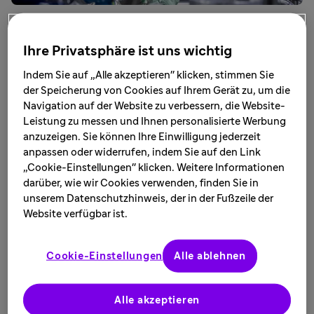
Julia Felicitas Schwendner steuert als Process
Ihre Privatsphäre ist uns wichtig
Responsible Scientist bei Sanofi
Herstellungsprozesse in der Forschung und
Indem Sie auf „Alle akzeptieren" klicken, stimmen Sie
der Speicherung von Cookies auf Ihrem Gerät zu, um die
Entwicklung und implementiert neue Projekte.
Navigation auf der Website zu verbessern, die Website-
Ihre Aufgaben sind komplex, anspruchsvoll und
Leistung zu messen und Ihnen personalisierte Werbung
herausfordernd – beste Voraussetzungen, findet
anzuzeigen. Sie können Ihre Einwilligung jederzeit
die Bioingenieurin.
anpassen oder widerrufen, indem Sie auf den Link
„Cookie-Einstellungen" klicken. Weitere Informationen
darüber, wie wir Cookies verwenden, finden Sie in
®
Derzeit betreut Julia Schwendner in einem Nanobody
-
unserem Datenschutzhinweis, der in der Fußzeile der
Projekt den Prozesstransfer aus den Laboren auf die
Website verfügbar ist.
Produktionsanlagen für klinische Studienware von
Sanofi. Dabei wird der biologische Wirkstoff, der aus
Cookie-Einstellungen
Alle ablehnen
gentechnisch modifizierten Bakterien oder Hefekulturen
gewonnen wird, in mehreren Aufarbeitungsschritten
hergestellt. „Bei so einem Transferprojekt muss ich
Alle akzeptieren
verschiedene Aspekte beachten und dabei immer die