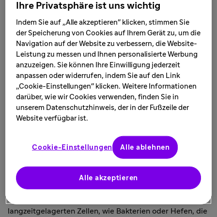
Ihre Privatsphäre ist uns wichtig
Indem Sie auf „Alle akzeptieren" klicken, stimmen Sie
der Speicherung von Cookies auf Ihrem Gerät zu, um die
Patrice Lubuta, Experte in der
Navigation auf der Website zu verbessern, die Website-
Bioprozessentwicklung, leitet das Zellbankteam
Leistung zu messen und Ihnen personalisierte Werbung
am Center of Excellence für Zellbanken auf dem
anzuzeigen. Sie können Ihre Einwilligung jederzeit
Sanofi Biocampus in Frankfurt. Hier dreht sich
anpassen oder widerrufen, indem Sie auf den Link
alles um die Herstellung und
„Cookie-Einstellungen" klicken. Weitere Informationen
darüber, wie wir Cookies verwenden, finden Sie in
Tieftemperaturlagerung von mikrobiellen
unserem Datenschutzhinweis, der in der Fußzeile der
Zellbanken, die als Ausgangspunkt für
Website verfügbar ist.
biotechnologische Produktionsprozesse dienen.
Cookie-Einstellungen
Alle ablehnen
„Die Herstellung von Zellbanken ist das erste wichtige
Glied im Produktionsprozess eines biopharmazeutischen
Wirkstoffs und verbindet Forschung, klinische
Alle akzeptieren
Entwicklung und Arzneimittelherstellung“, erklärt Patrice
Lubuta. Diese Zellbanken bestehen aus
langzeitgelagerten Zellen, wie Bakterien oder Hefen, die