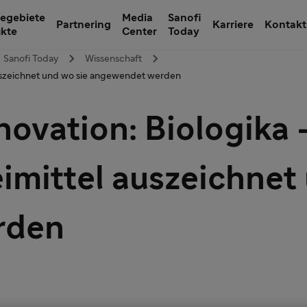
egebiete
Media
Sanofi
Partnering
Karriere
Kontakt
ukte
Center
Today
Sanofi Today
Wissenschaft
auszeichnet und wo sie angewendet werden
ovation: Biologika 
mittel auszeichnet 
rden