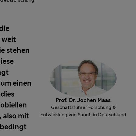
 Krebsforschung.
die
 weit
Sie stehen
iese
ngt
 Zum einen
odies
Prof. Dr. Jochen Maas
obiellen
Geschäftsführer Forschung &
Entwicklung von Sanofi in Deutschland
 also mit
nbedingt