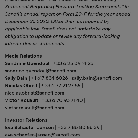
Statement Regarding Forward-Looking Statements” in
Sanofi’s annual report on Form 20-F for the year ended
December 31, 2020. Other than as required by
applicable law, Sanofi does not undertake any
obligation to update or revise any forward-looking
information or statements.
Media Relations
Sandrine Guendoul
| + 33 6 25 09 14 25 |
sandrine.guendoul@sanofi.com
Sally Bain
| + 1 617 834 6026 | sally.bain@sanofi.com
Nicolas Obrist
| + 33 6 77 21 27 55 |
nicolas.obrist@sanofi.com
Victor Rouault
| + 33 6 70 93 71 40 |
victor.rouault@sanofi.com
Investor Relations
Eva Schaefer-Jansen
| + 33 7 86 80 56 39 |
eva.schaefer-jansen@sanofi.com