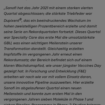
„Sanofi hat das Jahr 2021 mit einem starken vierten
Quartal abgeschlossen; die stärkste Triebfeder war
®
Dupixent
, das ein beeindruckendes Wachstum im
hohen zweistelligen Prozentbereich erzielte und damit
seine Serie an Rekordquartalen fortsetzt. Dieses Quartal
war Specialty Care das erste Mal die umsatzstärkste
GBU, was einen wichtigen Meilenstein unserer
Transformation darstellt. Gleichzeitig erzielten
Impfstoffe im vergangenen Jahr erneut einen
Rekordumsatz; der Bereich befindet sich auf einem
klaren Wachstumspfad, wie unser jüngster Vaccines Day
gezeigt hat. In Forschung und Entwicklung (F&E)
arbeiten wir nach wie vor mit vollem Einsatz daran,
unsere innovative Pipeline auszuweiten. Hier erzielte
Sanofi im abgelaufenen Quartal einen neuen
Meilenstein und konnte zum ersten Mal in den
vergangenen Jahren sieben Moleküle in Phase 1 und
sieben Pipeline-Programme in Phase-2-Studien bringen;