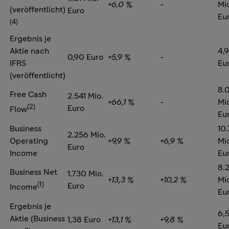
+6,0 %
-
Mi
(veröffentlicht)
Euro
Eu
(4)
Ergebnis je
Aktie nach
4,
0,90 Euro
+5,9 %
-
IFRS
Eu
(veröffentlicht)
8.
Free Cash
2.541 Mio.
+66,1 %
-
Mi
(2)
Euro
Flow
Eu
Business
10.
2.256 Mio.
Operating
+9,9 %
+6,9 %
Mi
Euro
Income
Eu
8.
Business Net
1.730 Mio.
+13,3 %
+10,2 %
Mi
(1)
Euro
Income
Eu
Ergebnis je
6,
Aktie (Business
1,38 Euro
+13,1 %
+9,8 %
Eu