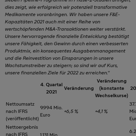
dies zeigt, wie erfolgreich wir potenziell transformative
Medikamente voranbringen. Wir haben unsere F&E-
Kapazitäten 2021 auch mit einer Reihe von
wertschöpfenden M&A-Transaktionen weiter verstärkt.
Unsere hervorragende finanzielle Entwicklung bestätigt
unsere Fähigkeit, den Gewinn durch einen verbesserten
Produktmix, ein konsequentes Ausgabenmanagement
und die Reinvestition von Einsparungen in unsere
Wachstumstreiber zu steigern; so sind wir auf Kurs,
unsere finanziellen Ziele für 2022 zu erreichen.“
Veränderung
4. Quartal
Veränderung
(konstante
20
2021
Wechselkurse)
Nettoumsatz
37.
9.994 Mio.
nach IFRS
+6,5 %
+4,1 %
Mi
Euro
(veröffentlicht)
Eu
Nettoergebnis
6.
nach IFRS
1.131 Mio.