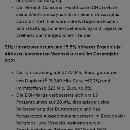
um -3,8% zurückging.
Der Bereich Consumer Healthcare (CHC) setzte
seine Wachstumsdynamik mit einem Umsatzplus
von 5,6% fort; hier waren die Kategorien Husten
und Erkältung, Schmerzbehandlung und Digestive
Wellness die maßgeblichen Treiber.
7,1% Umsatzwachstum und 15,5% höheres Ergebnis je
Aktie (zu konstanten Wechselkursen) im Gesamtjahr
2021
Der Umsatz stieg auf 37.761 Mio. Euro, getrieben
®
von Dupixent
(5.249 Mio. Euro, +52,7%) und
Impfstoffen (6.323 Mio. Euro, +6,8%).
Die BOI-Marge verbesserte sich um 1,3
Prozentpunkte auf 28,4%; dies spiegelt eine
Verbesserung der Bruttomarge und das
fortgesetzte Ausgabenmanagement im Bereich der
Vertriebs- und Verwaltungskosten wider.
Sanofi erzielte im Zeitraum 2020 und 2021